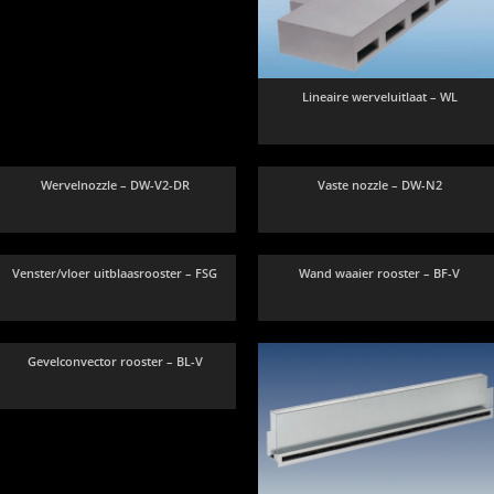
Lineaire werveluitlaat – WL
Wervelnozzle – DW-V2-DR
Vaste nozzle – DW-N2
Venster/vloer uitblaasrooster – FSG
Wand waaier rooster – BF-V
Gevelconvector rooster – BL-V