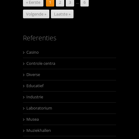
« Eerste
1
2
3
…
6
Volgende »
Laatste »
Referenties
Casino
Controle centra
Diverse
Educatief
Industrie
Laboratorium
Musea
Muziekhallen