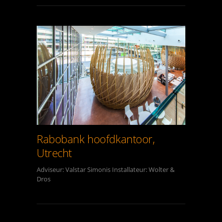
Rabobank hoofdkantoor,
Utrecht
Adviseur: Valstar Simonis Installateur: Wolter &
Dros