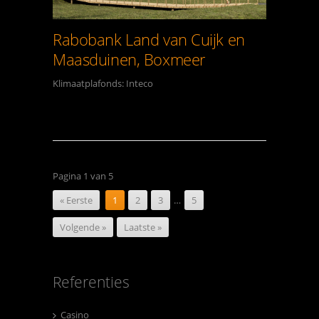
Rabobank Land van Cuijk en
Maasduinen, Boxmeer
Klimaatplafonds: Inteco
Pagina 1 van 5
« Eerste
1
2
3
…
5
Volgende »
Laatste »
Referenties
Casino