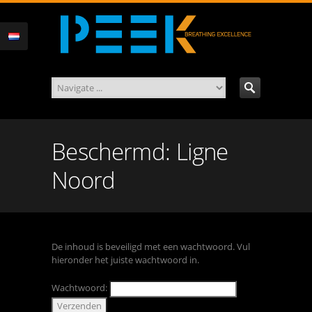
Beschermd: Ligne
Noord
De inhoud is beveiligd met een wachtwoord. Vul
hieronder het juiste wachtwoord in.
Wachtwoord: