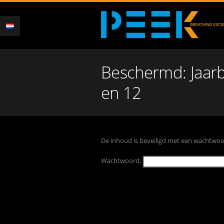
Beschermd: Jaarb
en 12
De inhoud is beveiligd met een wachtwoor
Wachtwoord: