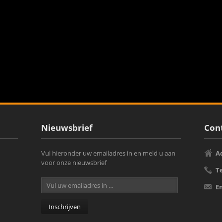
Nieuwsbrief
Cont
Vul hieronder uw emailadres in en meld u aan
A
voor onze nieuwsbrief
T
E